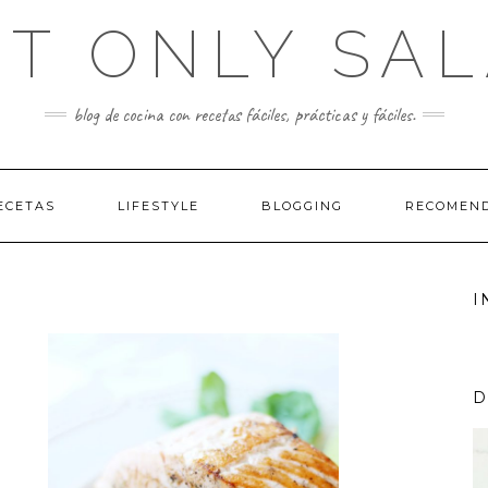
T ONLY SA
blog de cocina con recetas fáciles, prácticas y fáciles.
ECETAS
LIFESTYLE
BLOGGING
RECOMEND
I
D