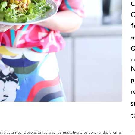
c
C
f
en
G
m
N
p
r
s
t
ntrastantes. Despierta las papilas gustativas, te sorprende, y en el