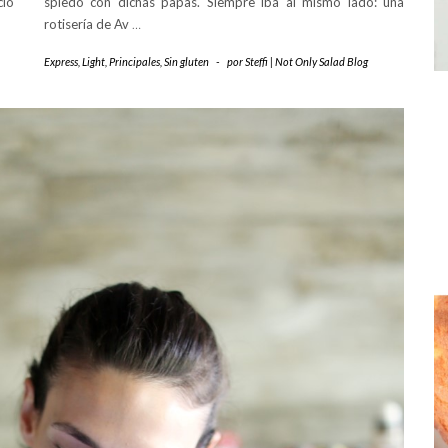
lo
spiedo con dichas papas. Siempre iba al mismo lado: una
rotisería de Av
…
Express
,
Light
,
Principales
,
Sin gluten
-
por
Steffi | Not Only Salad Blog