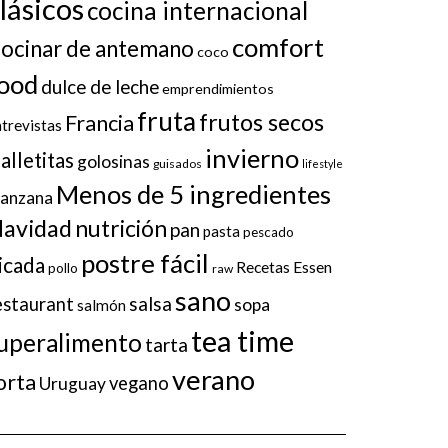
lásicos
cocina internacional
comfort
ocinar de antemano
coco
ood
dulce de leche
emprendimientos
fruta
frutos secos
Francia
trevistas
invierno
alletitas
golosinas
guisados
lifestyle
Menos de 5 ingredientes
anzana
avidad
nutrición
pan
pasta
pescado
postre fácil
icada
Recetas Essen
pollo
raw
sano
salsa
estaurant
sopa
salmón
tea time
uperalimento
tarta
verano
orta
vegano
Uruguay