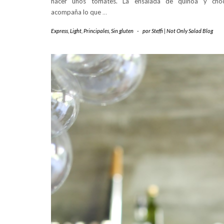
hacer unos tomates. La ensalada de quinoa y choc
acompaña lo que
…
Express
,
Light
,
Principales
,
Sin gluten
-
por
Steffi | Not Only Salad Blog