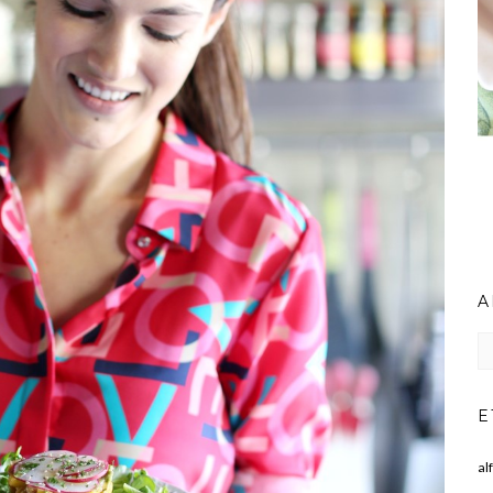
A
Ar
E
al