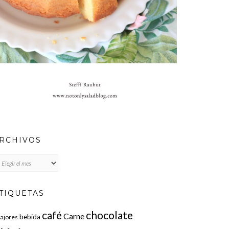
RCHIVOS
chivos
TIQUETAS
chocolate
café
Carne
bebida
fajores